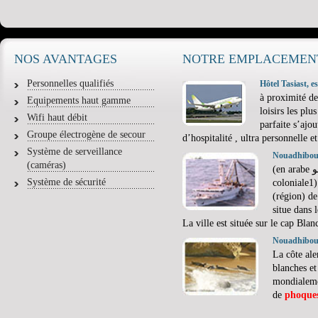
NOS AVANTAGES
NOTRE EMPLACEMEN
Personnelles qualifiés
Hôtel Tasiast, 
à proximité de
Equipements haut gamme
loisirs les plu
Wifi haut débit
parfaite s’ajo
Groupe électrogène de secour
d’hospitalité , ultra personnelle et
Système de serveillance
Nouadhibo
(caméras)
(en arabe نواذيبو ; Port-Étienne à l'époque
Système de sécurité
coloniale1)
(région) d
situe dans 
La ville est située sur le cap Bl
Nouadhibo
La côte ale
blanches et
mondialeme
de
phoque