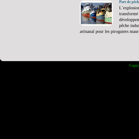
Port de pêc
L’explosion
transformé 
développem
pêche indus
artisanal pour les piroguiers maur
Copyr